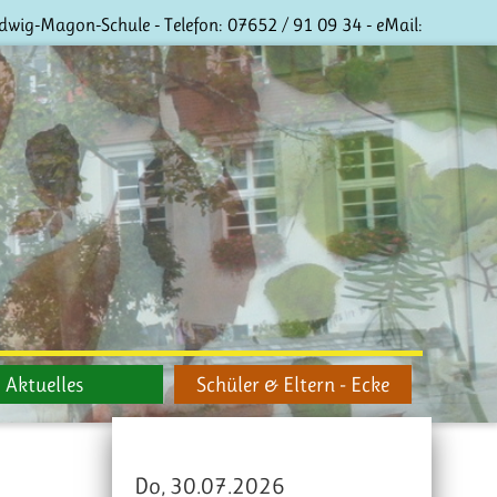
dwig-Magon-Schule - Telefon:
07652 / 91 09 34
- eMail:
Aktuelles
Schüler & Eltern - Ecke
Do, 30.07.2026