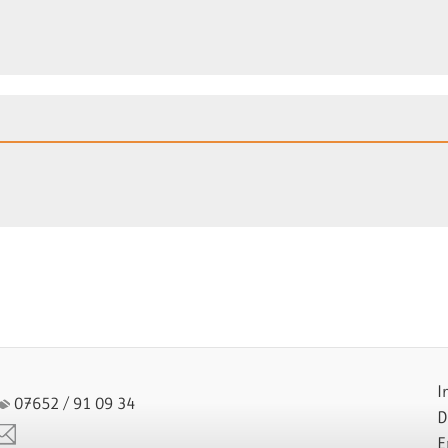
I
07652 / 91 09 34
D
E